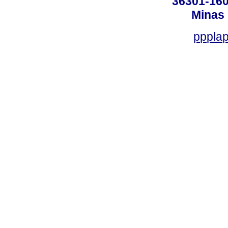
36301-160
Minas 
ppplap