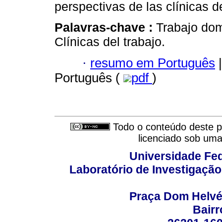
perspectivas de las clínicas de
Palavras-chave :
Trabajo dom
Clínicas del trabajo.
·
resumo em Português
|
Português (
pdf
)
Todo o conteúdo deste pe
licenciado sob um
Universidade Fed
Laboratório de Investigação
Praça Dom Helvéci
Bair