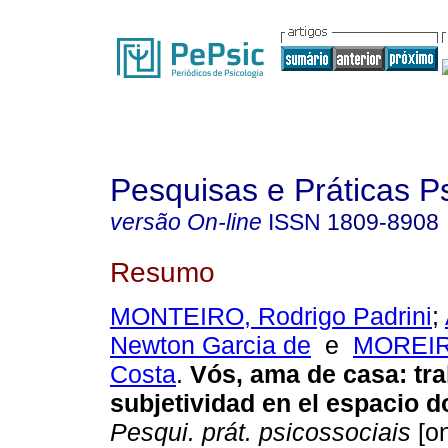
Pesquisas e Práticas P
versão On-line
ISSN
1809-8908
Resumo
MONTEIRO, Rodrigo Padrini
;
Newton Garcia de
e
MOREIRA
Costa
.
Vós, ama de casa
:
tr
subjetividad en el espacio 
Pesqui. prát. psicossociais
[on