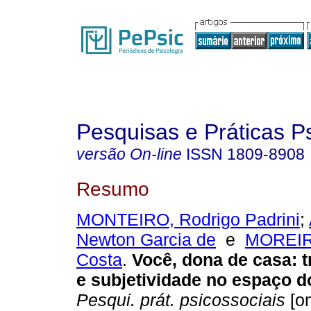
Pesquisas e Práticas P
versão On-line
ISSN
1809-8908
Resumo
MONTEIRO, Rodrigo Padrini
;
Newton Garcia de
e
MOREIRA
Costa
.
Você, dona de casa
:
t
e subjetividade no espaço 
Pesqui. prát. psicossociais
[on