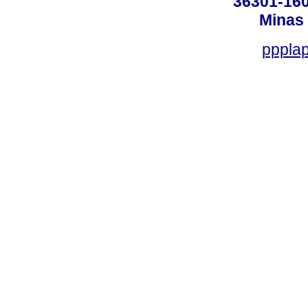
36301-160
Minas 
ppplap