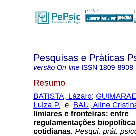
Pesquisas e Práticas P
versão On-line
ISSN
1809-8908
Resumo
BATISTA, Lázaro
;
GUIMARAES
Luiza P.
e
BAU, Aline Cristin
limiares e fronteiras
:
entre
regulamentações biopolítica
cotidianas
.
Pesqui. prát. psic