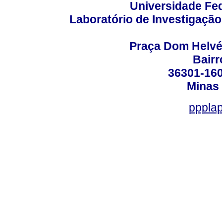
Universidade Fed
Laboratório de Investigação
Praça Dom Helvéci
Bair
36301-160
Minas 
ppplap