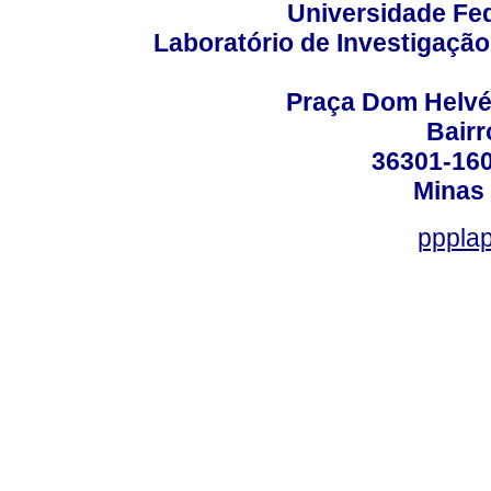
Universidade Fed
Laboratório de Investigação
Praça Dom Helvéci
Bair
36301-160
Minas 
ppplap