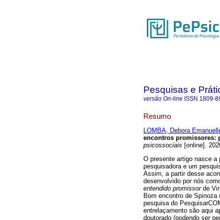
Pesquisas e Práti
versão On-line
ISSN
1809-8
Resumo
LOMBA, Debora Emanuell
encontros promissores
:
psicossociais
[online]. 202
O presente artigo nasce a 
pesquisadora e um pesquis
Assim, a partir desse acon
desenvolvido por nós com
entendido promissor
de Vi
Bom encontro de Spinoza (
pesquisa do PesquisarCOM 
entrelaçamento são aqui ap
doutorado (podendo ser pe