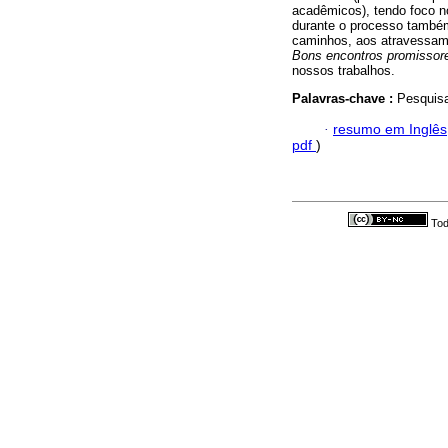
acadêmicos), tendo foco n
durante o processo também
caminhos, aos atravessam
Bons encontros promisso
nossos trabalhos.
Palavras-chave :
Pesquisa
·
resumo em Inglês
pdf
)
Tod