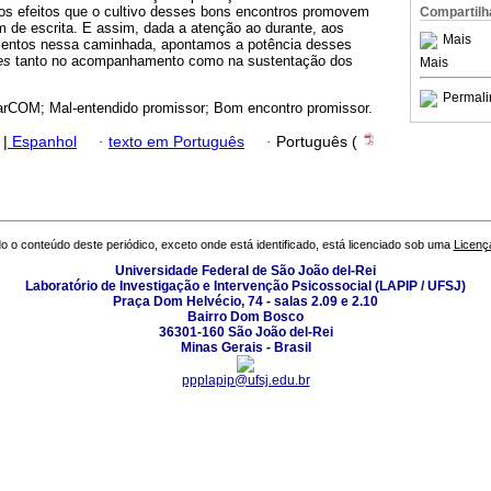
os efeitos que o cultivo desses bons encontros promovem
Compartilh
 de escrita. E assim, dada a atenção ao durante, aos
Mais
entos nessa caminhada, apontamos a potência desses
res
tanto no acompanhamento como na sustentação dos
Mais
Permali
rCOM; Mal-entendido promissor; Bom encontro promissor.
|
Espanhol
·
texto em Português
·
Português (
o o conteúdo deste periódico, exceto onde está identificado, está licenciado sob uma
Licenç
Universidade Federal de São João del-Rei
Laboratório de Investigação e Intervenção Psicossocial (LAPIP / UFSJ)
Praça Dom Helvécio, 74 - salas 2.09 e 2.10
Bairro Dom Bosco
36301-160 São João del-Rei
Minas Gerais - Brasil
ppplapip@ufsj.edu.br