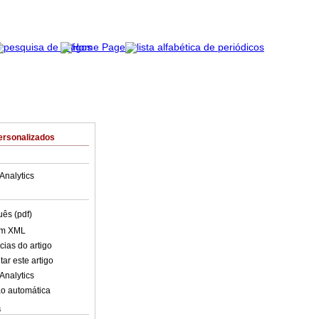
ersonalizados
Analytics
uês (pdf)
em XML
cias do artigo
ar este artigo
Analytics
o automática
s