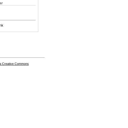
ar
nk
a Creative Commons