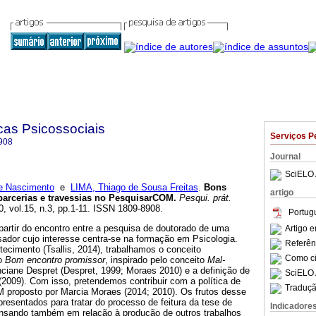
cas Psicossociais
Serviços P
908
Journal
SciELO 
e Nascimento
e
LIMA, Thiago de Sousa Freitas
.
Bons
artigo
parcerias e travessias no PesquisarCOM
.
Pesqui. prát.
0, vol.15, n.3, pp.1-11. ISSN 1809-8908.
Portug
partir do encontro entre a pesquisa de doutorado de uma
Artigo 
ador cujo interesse centra-se na formação em Psicologia.
Referên
tecimento (Tsallis, 2014), trabalhamos o conceito
Como cit
o
Bom encontro promissor
, inspirado pelo conceito
Mal-
nciane Despret (Despret, 1999; Moraes 2010) e a definição de
SciELO 
2009). Com isso, pretendemos contribuir com a política de
Traduçã
proposto por Marcia Moraes (2014; 2010). Os frutos desse
resentados para tratar do processo de feitura da tese de
Indicadore
nsando também em relação à produção de outros trabalhos