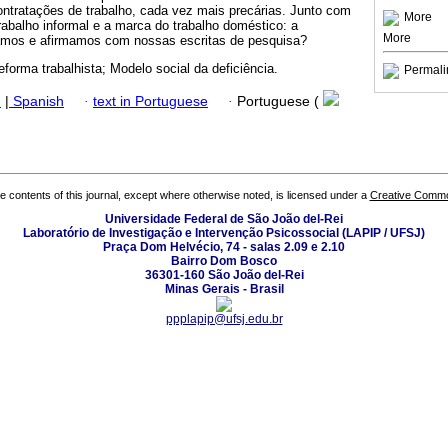
ontratações de trabalho, cada vez mais precárias. Junto com
More
trabalho informal e a marca do trabalho doméstico: a
More
gamos e afirmamos com nossas escritas de pesquisa?
eforma trabalhista; Modelo social da deficiência.
Permali
h
|
Spanish
·
text in Portuguese
·
Portuguese (
the contents of this journal, except where otherwise noted, is licensed under a
Creative Common
Universidade Federal de São João del-Rei
Laboratório de Investigação e Intervenção Psicossocial (LAPIP / UFSJ)
Praça Dom Helvécio, 74 - salas 2.09 e 2.10
Bairro Dom Bosco
36301-160 São João del-Rei
Minas Gerais - Brasil
ppplapip@ufsj.edu.br