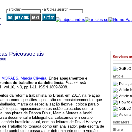
cas Psicossociais
Services 
8908
SciELO 
article
d
MORAES, Marcia Oliveira
.
Entre apagamentos e
entos do trabalho e da deficiência
.
Pesqui. prát.
Portugu
1, vol.16, n.3, pp.1-11. ISSN 1809-8908.
Article 
efeitos da reforma trabalhista no Brasil, em 2017, na relação
Article 
dotamos como questões: quais são os reposicionamentos que
How to c
abalhador, marca da especialização flexível, coloca para o
SciELO 
cia? E quais reposicionamentos estão colocados com o
ia, nas pistas de Débora Diniz, Marcia Moraes e Anahi
Automati
isa documental e bibliográfica, colocamos em cena o
cenário brasileiro atual, com as leituras de David Harvey e
Indicators
a de Trabalho foi tomada como um analisador, pela escrita de
Share
 de contribuinte passa a ser determinante com a versão