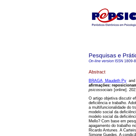
Pesquisas e Práti
On-line version
ISSN
1809-
Abstract
BRAGA, Maudeth Py
an
afirmações
:
reposicionam
psicossociais
[online]. 202
O artigo objetiva discutir 
deficiência e trabalho. A
a multifuncionalidade do tr
modelo social da deficiên
modelo social da deficiênc
Mello? Com base em pesqu
apagamento do trabalho no 
Ricardo Antunes. A Carteir
Simone Guedes. A condição