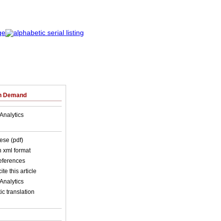
on Demand
Analytics
ese (pdf)
in xml format
references
ite this article
Analytics
c translation