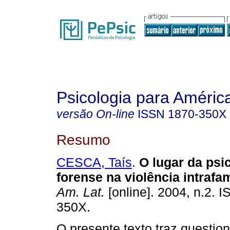
Psicologia para Améric
versão On-line
ISSN
1870-350X
Resumo
CESCA, Taís
.
O lugar da psi
forense na violência intrafam
Am. Lat.
[online]. 2004, n.2. 
350X.
O presente texto traz questi