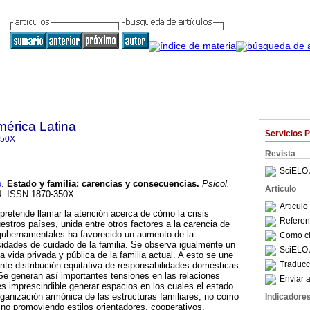
mérica Latina
Servicios 
350X
Revista
SciELO 
o
.
Estado y familia
: carencias y consecuencias.
Psicol.
Articulo
.4. ISSN 1870-350X.
Articul
 pretende llamar la atención acerca de cómo la crisis
Referenc
stros países, unida entre otros factores a la carencia de
 gubernamentales ha favorecido un aumento de la
Como cit
sidades de cuidado de la familia. Se observa igualmente un
SciELO 
la vida privada y pública de la familia actual. A esto se une
Traducc
nte distribución equitativa de responsabilidades domésticas
 Se generan así importantes tensiones en las relaciones
Enviar a
es imprescindible generar espacios en los cuales el estado
rganización armónica de las estructuras familiares, no como
Indicadore
 sino promoviendo estilos orientadores, cooperativos,