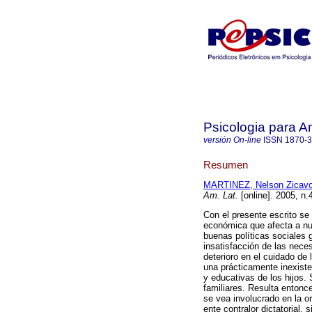
Psicologia para A
versión On-line
ISSN
1870-
Resumen
MARTINEZ, Nelson Zicav
Am. Lat.
[online]. 2005, n
Con el presente escrito se
económica que afecta a nue
buenas políticas sociales
insatisfacción de las nece
deterioro en el cuidado de 
una prácticamente inexiste
y educativas de los hijos.
familiares. Resulta entonc
se vea involucrado en la o
ente contralor dictatorial,