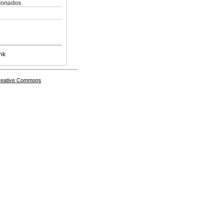
cionados
nk
Creative Commons