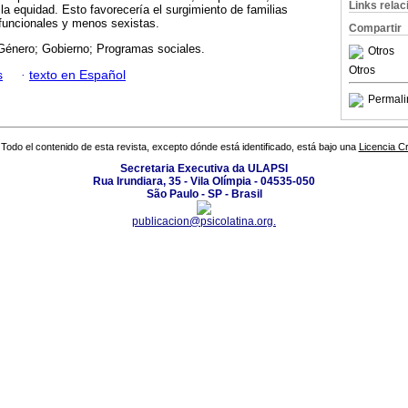
Links rela
la equidad. Esto favorecería el surgimiento de familias
funcionales y menos sexistas.
Compartir
 Género; Gobierno; Programas sociales.
Otros
Otros
s
·
texto en Español
Permali
Todo el contenido de esta revista, excepto dónde está identificado, está bajo una
Licencia 
Secretaria Executiva da ULAPSI
Rua Irundiara, 35 - Vila Olímpia - 04535-050
São Paulo - SP - Brasil
publicacion@psicolatina.org.