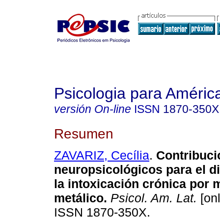
Psicologia para Améric
versión On-line
ISSN
1870-350X
Resumen
ZAVARIZ, Cecília
.
Contribuci
neuropsicológicos para el d
la intoxicación crónica por 
metálico
.
Psicol. Am. Lat.
[onl
ISSN 1870-350X.