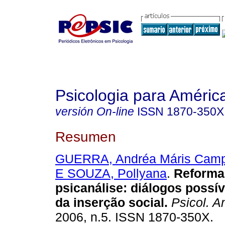
Psicologia para Améric
versión On-line
ISSN
1870-350X
Resumen
GUERRA, Andréa Máris Cam
E SOUZA, Pollyana
.
Reforma 
psicanálise: diálogos possí
da inserção social
.
Psicol. A
2006, n.5. ISSN 1870-350X.