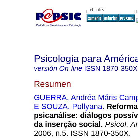
Psicologia para Améric
versión On-line
ISSN
1870-350X
Resumen
GUERRA, Andréa Máris Cam
E SOUZA, Pollyana
.
Reforma 
psicanálise: diálogos possí
da inserção social
.
Psicol. A
2006, n.5. ISSN 1870-350X.