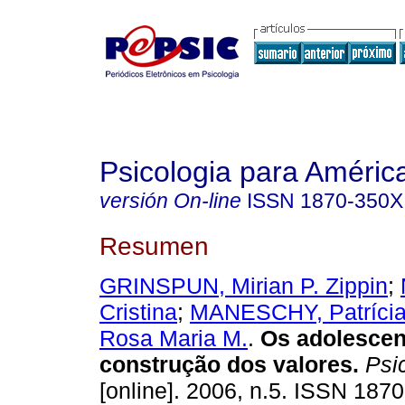
Psicologia para Améric
versión On-line
ISSN
1870-350X
Resumen
GRINSPUN, Mirian P. Zippin
;
Cristina
;
MANESCHY, Patríci
Rosa Maria M.
.
Os adolescen
construção dos valores.
Psic
[online]. 2006, n.5. ISSN 187