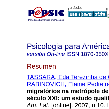
Psicologia para Améric
versión On-line
ISSN
1870-350X
Resumen
TASSARA, Eda Terezinha de O
RABINOVICH, Elaine Pedreir
migratórios na metrópole d
século XXI
:
um estudo qualit
Am. Lat.
[online]. 2007, n.10.