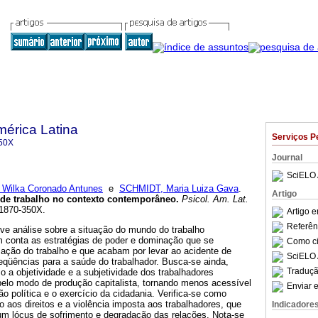
mérica Latina
Serviços P
50X
Journal
SciELO 
 Wilka Coronado Antunes
e
SCHMIDT, Maria Luiza Gava
.
Artigo
e de trabalho no contexto contemporâneo
.
Psicol. Am. Lat.
 1870-350X.
Artigo 
Referên
eve análise sobre a situação do mundo do trabalho
 conta as estratégias de poder e dominação que se
Como cit
ação do trabalho e que acabam por levar ao acidente de
SciELO 
eqüências para a saúde do trabalhador. Busca-se ainda,
Traduçã
mo a objetividade e a subjetividade dos trabalhadores
elo modo de produção capitalista, tornando menos acessível
Enviar e
ão política e o exercício da cidadania. Verifica-se como
 aos direitos e a violência imposta aos trabalhadores, que
Indicadore
um lócus de sofrimento e degradação das relações. Nota-se