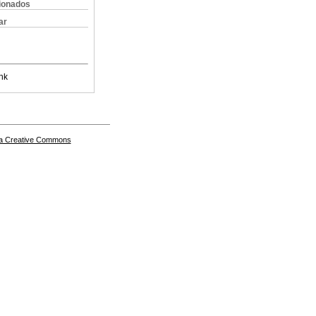
cionados
ar
nk
a Creative Commons