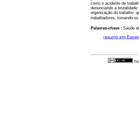
como o acidente de trabalh
denunciando a brutalidade
organização do trabalho, q
trabalhadores, tornando-os 
Palavras-chave :
Saúde do
·
resumo em Espan
Tod