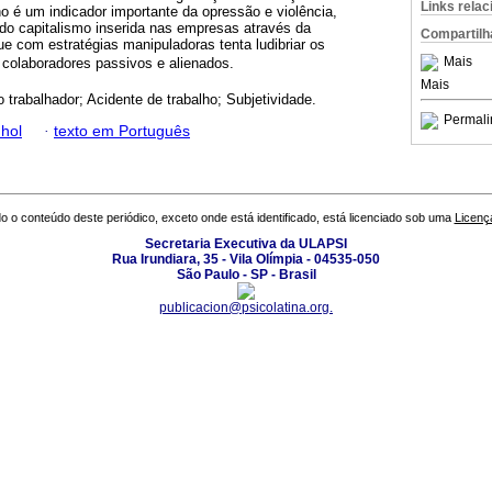
Links rela
o é um indicador importante da opressão e violência,
 do capitalismo inserida nas empresas através da
Compartilh
ue com estratégias manipuladoras tenta ludibriar os
Mais
colaboradores passivos e alienados.
Mais
 trabalhador; Acidente de trabalho; Subjetividade.
Permali
hol
·
texto em Português
o o conteúdo deste periódico, exceto onde está identificado, está licenciado sob uma
Licenç
Secretaria Executiva da ULAPSI
Rua Irundiara, 35 - Vila Olímpia - 04535-050
São Paulo - SP - Brasil
publicacion@psicolatina.org.