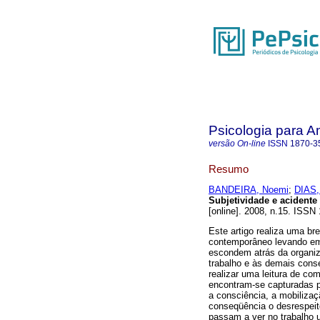
Psicologia para A
versão On-line
ISSN
1870-3
Resumo
BANDEIRA, Noemi
;
DIAS,
Subjetividade e acident
[online]. 2008, n.15. ISSN
Este artigo realiza uma br
contemporâneo levando em
escondem atrás da organiz
trabalho e às demais cons
realizar uma leitura de co
encontram-se capturadas p
a consciência, a mobilizaç
conseqüência o desrespeito
passam a ver no trabalho 