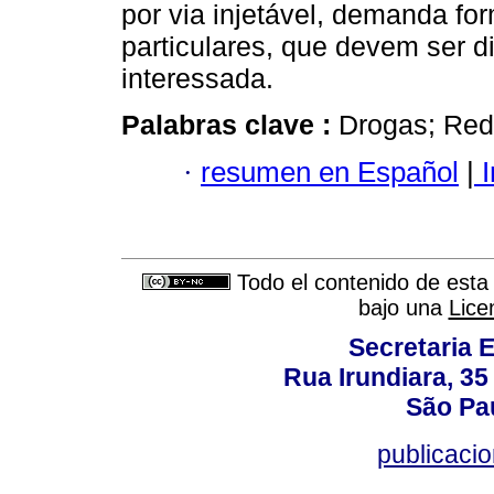
por via injetável, demanda fo
particulares, que devem ser d
interessada.
Palabras clave :
Drogas; Redu
·
resumen en Español
|
I
Todo el contenido de esta 
bajo una
Lice
Secretaria 
Rua Irundiara, 35 
São Pau
publicacio