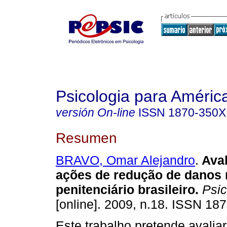
Psicologia para Améric
versión On-line
ISSN
1870-350X
Resumen
BRAVO, Omar Alejandro
.
Ava
ações de redução de danos 
penitenciário brasileiro
.
Psic
[online]. 2009, n.18. ISSN 18
Este trabalho pretende avalia