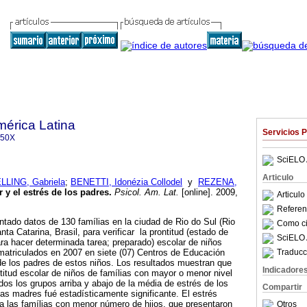
mérica Latina
Servicios 
350X
SciELO 
Articulo
LLING, Gabriela
;
BENETTI, Idonézia Collodel
y
REZENA,
r y el estrés de los padres
.
Psicol. Am. Lat.
[online]. 2009,
Articul
Referenc
antado datos de 130 famílias en la ciudad de Rio do Sul (Rio
Como cit
nta Catarina, Brasil, para verificar la prontitud (estado de
SciELO 
para hacer determinada tarea; preparado) escolar de niños
Traducc
matriculados en 2007 en siete (07) Centros de Educación
s de los padres de estos niños. Los resultados muestran que
Indicadore
ntitud escolar de niños de famílias con mayor o menor nivel
os los grupos arriba y abajo de la média de estrés de los
Compartir
las madres fué estadísticamente significante. El estrés
 a las famílias con menor número de hijos, que presentaron
Otros