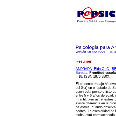
Psicologia para A
versión On-line
ISSN
1870-
Resumen
ANDRADA, Elda G. C.
;
BE
Bárbara
.
Prontitud escola
n.18. ISSN 1870-350X.
El presente trabajo há lev
del Sur) en el estado de Sa
quién está pronto o listo 
entre 5 y 6 años de edad, 
Infantil, bién así el estré
existe diferencia en la pro
de estrés, cuando observad
padres. La escolaridad de 
global está correlacionado