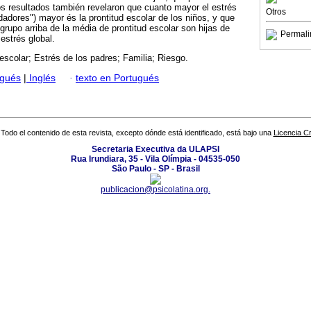
os resultados también revelaron que cuanto mayor el estrés
Otros
dadores") mayor és la prontitud escolar de los niños, y que
grupo arriba de la média de prontitud escolar son hijas de
Permali
estrés global.
 escolar; Estrés de los padres; Familia; Riesgo.
ugués
|
Inglés
·
texto en Portugués
Todo el contenido de esta revista, excepto dónde está identificado, está bajo una
Licencia 
Secretaria Executiva da ULAPSI
Rua Irundiara, 35 - Vila Olímpia - 04535-050
São Paulo - SP - Brasil
publicacion@psicolatina.org.