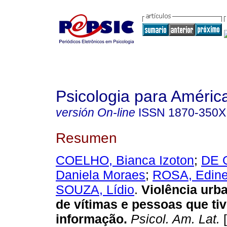
Psicologia para Améric
versión On-line
ISSN
1870-350X
Resumen
COELHO, Bianca Izoton
;
DE 
Daniela Moraes
;
ROSA, Edine
SOUZA, Lídio
.
Violência urb
de vítimas e pessoas que ti
informação
.
Psicol. Am. Lat.
[