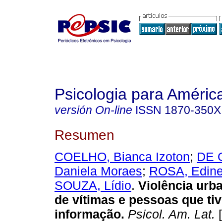
Psicologia para Améric
versión On-line
ISSN
1870-350X
Resumen
COELHO, Bianca Izoton
;
DE 
Daniela Moraes
;
ROSA, Edine
SOUZA, Lídio
.
Violência urb
de vítimas e pessoas que ti
informação
.
Psicol. Am. Lat.
[