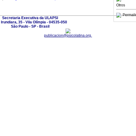
Otros
Permali
Secretaria Executiva da ULAPSI
Irundiara, 35 - Vila Olímpia - 04535-050
São Paulo - SP - Brasil
publicacion@psicolatina.org.