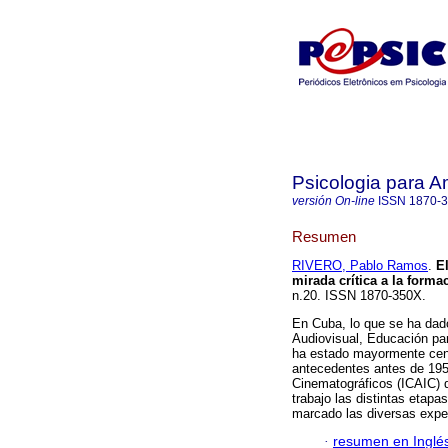
Psicologia para A
versión On-line
ISSN
1870-
Resumen
RIVERO, Pablo Ramos
.
E
mirada crítica a la forma
n.20. ISSN 1870-350X.
En Cuba, lo que se ha dado
Audiovisual, Educación pa
ha estado mayormente cen
antecedentes antes de 1959
Cinematográficos (ICAIC) 
trabajo las distintas etapa
marcado las diversas exper
·
resumen en Inglé