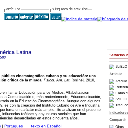
mérica Latina
Servicios 
350X
SciELO 
Articulo
l público cinematográfico cubano y su educación
:
una
ción crítica de la mirada
.
Psicol. Am. Lat.
[online]. 2010,
Articul
Referenc
 en llamar Educación para los Medios, Alfabetización
Como cit
ra la Comunicación o, más recientemente, Educomunicación,
SciELO 
trada en la Educación Cinematográfica. Aunque con algunos
Traducc
, es con la creación del Instituto Cubano de Are e Industria
que toma un carácter más amplio. Se analizan en el presente
Indicadore
s, influencias teóricas y coyunturas sociales que han
iencias desarrolladas en estos cincuenta años.
Compartir
s
|
Portugués
·
texto en Español
Otros