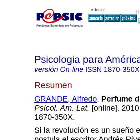
Psicologia para Améric
versión On-line
ISSN
1870-350X
Resumen
GRANDE, Alfredo
.
Perfume d
Psicol. Am. Lat.
[online]. 2010
1870-350X.
Si la revolución es un sueño 
postula el escritor Andrés Ri