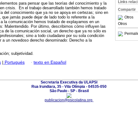
Links rela
elementos para pensar que las teorías del conocimiento y la
n crisis. En el trabajo desarrollado también hemos tratado
Compartir
ía del conocimiento que ya no se apoya en certezas; sino en
, que jamás puede dejar de lado todo lo referente a la
Otros
o a la comunicación hemos tratado de explayarnos en un
Otros
 Malentendido. Por último, describimos cómo influyen las
ica de la comunicación social, un derecho que ya no sólo es
Permali
s profesionales; sino a todo ciudadano por su sola condición
gar a un novedoso derecho denominado: Derecho a la
ción; subjetividad.
s
|
Portugués
·
texto en Español
Secretaria Executiva da ULAPSI
Rua Irundiara, 35 - Vila Olímpia - 04535-050
São Paulo - SP - Brasil
publicacion@psicolatina.org.