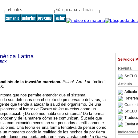
mérica Latina
Servicios 
350X
Revista
SciELO 
nálisis de la invasión marciana
.
Psicol. Am. Lat.
[online].
Articulo
0X.
Articul
síntoma que nos permite entender que el sistema
Referenc
ndo sus defensas con el objeto de preservarse del virus, la
agente que tiende a atacar la salud del organismo. De una
Como cit
plantearle al lector
La Guerra de los mundos
como un
SciELO 
uerpo social. ¿De qué nos habla ese síntoma? De la forma
Traducc
onocen y de la manera cómo se comunican. Sucede que
o la comunicación necesitan ser pensados científicamente.
Enviar a
izaciones. Una teoría es una forma tentativa de pensar cómo
e un momento donde la realidad de los hechos da por tierra
Indicadore
ento donde una teoría entra en crisis. Justamente
La Guerra