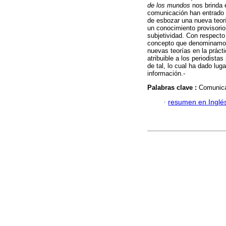
de los mundos
nos brinda 
comunicación han entrado e
de esbozar una nueva teor
un conocimiento provisorio
subjetividad. Con respect
concepto que denominamos:
nuevas teorías en la práct
atribuible a los periodista
de tal, lo cual ha dado lu
información.-
Palabras clave :
Comunica
·
resumen en Inglé