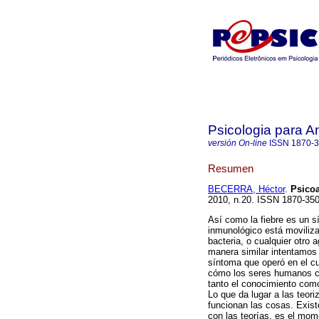
Psicologia para A
versión On-line
ISSN
1870-
Resumen
BECERRA, Héctor
.
Psicoa
2010, n.20. ISSN 1870-35
Así como la fiebre es un 
inmunológico está moviliza
bacteria, o cualquier otro 
manera similar intentamos 
síntoma que operó en el c
cómo los seres humanos c
tanto el conocimiento com
Lo que da lugar a las teor
funcionan las cosas. Exist
con las teorías, es el mom