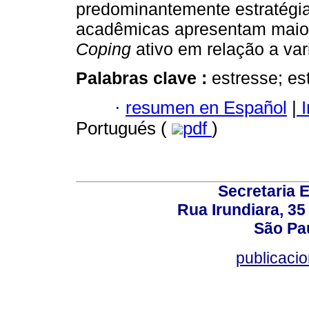
predominantemente estratégias
acadêmicas apresentam maior 
Coping
ativo em relação a var
Palabras clave :
estresse; es
·
resumen en Español
|
I
Portugués (
pdf
)
Secretaria 
Rua Irundiara, 35 
São Pau
publicacio