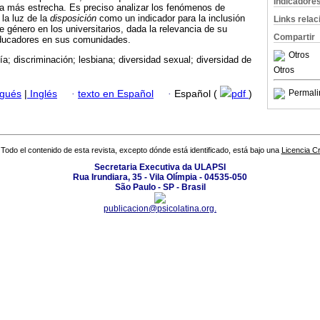
Indicadore
ia más estrecha. Es preciso analizar los fenómenos de
 la luz de la
disposición
como un indicador para la inclusión
Links rela
e género en los universitarios, dada la relevancia de su
Compartir
educadores en sus comunidades.
Otros
a; discriminación; lesbiana; diversidad sexual; diversidad de
Otros
Permali
ugués
|
Inglés
·
texto en Español
·
Español (
pdf
)
Todo el contenido de esta revista, excepto dónde está identificado, está bajo una
Licencia 
Secretaria Executiva da ULAPSI
Rua Irundiara, 35 - Vila Olímpia - 04535-050
São Paulo - SP - Brasil
publicacion@psicolatina.org.