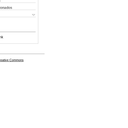
s
cionados
nk
Creative Commons