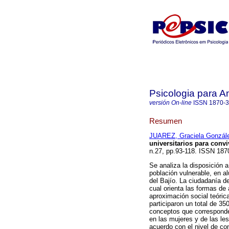
Psicologia para A
versión On-line
ISSN
1870-
Resumen
JUAREZ, Graciela Gonzál
universitarios para convi
n.27, pp.93-118. ISSN 187
Se analiza la disposición 
población vulnerable, en a
del Bajío. La ciudadanía de
cual orienta las formas de
aproximación social teóric
participaron un total de 3
conceptos que corresponden
en las mujeres y de las les
acuerdo con el nivel de co