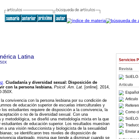
mérica Latina
Servicios 
350X
Revista
SciELO 
ez
.
Ciudadanía y diversidad sexual: Disposición de
Articulo
vir con la persona lesbiana
.
Psicol. Am. Lat.
[online]. 2014,
0-350X.
Español
Articul
a la convivencia con la persona lesbiana por su condición de
lumnos de educación superior de escuelas interculturales y
Referenc
 los estudiantes requiere de disposición a la convivencia, la
Como cit
 aceptación o no de la diversidad sexual. Con una
SciELO 
a y metodológica, se diseñó una metodología mixta en la que
50 estudiantes de educación superior. Los resultados muestran
Traducc
 a una visión reduccionista y biologicista de la sexualidad
Enviar a
bianas; se identificaron tres niveles de disposición de
nvivencia planteado, misma que tiende a disminuir cuando se