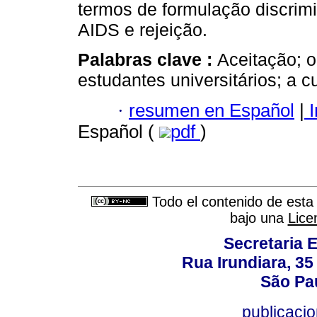
termos de formulação discrimi
AIDS e rejeição.
Palabras clave :
Aceitação; o
estudantes universitários; a c
·
resumen en Español
|
I
Español (
pdf
)
Todo el contenido de esta 
bajo una
Lice
Secretaria 
Rua Irundiara, 35 
São Pau
publicacio