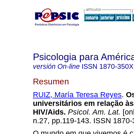
Psicologia para Améric
versión On-line
ISSN
1870-350X
Resumen
RUIZ, María Teresa Reyes
.
Os
universitários em relação 
HIV/Aids
.
Psicol. Am. Lat.
[onl
n.27, pp.119-143. ISSN 1870-
O mundo em que vivemos é ca