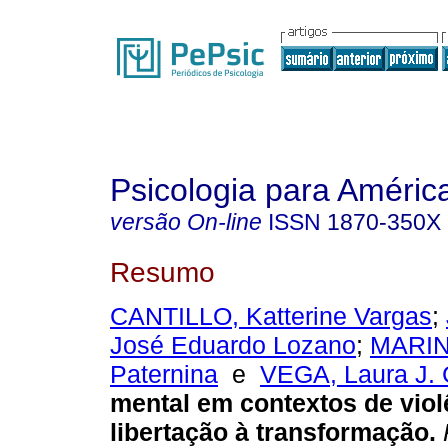
Psicologia para Améric
versão On-line
ISSN
1870-350X
Resumo
CANTILLO, Katterine Vargas
;
José Eduardo Lozano
;
MARIN,
Paternina
e
VEGA, Laura J. 
mental em contextos de viol
libertação à transformação
.
P