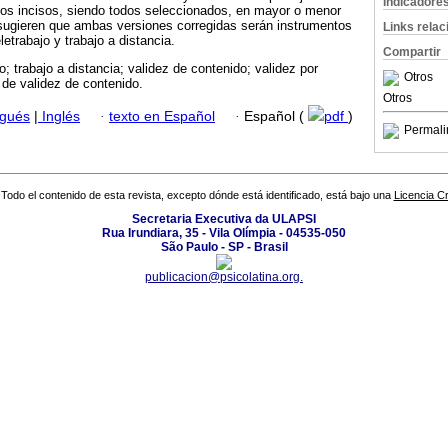
Indicadore
 los incisos, siendo todos seleccionados, en mayor o menor
sugieren que ambas versiones corregidas serán instrumentos
Links rela
letrabajo y trabajo a distancia.
Compartir
jo; trabajo a distancia; validez de contenido; validez por
Otros
e de validez de contenido.
Otros
ugués
|
Inglés
·
texto en Español
·
Español (
pdf
)
Permali
Todo el contenido de esta revista, excepto dónde está identificado, está bajo una
Licencia 
Secretaria Executiva da ULAPSI
Rua Irundiara, 35 - Vila Olímpia - 04535-050
São Paulo - SP - Brasil
publicacion@psicolatina.org.