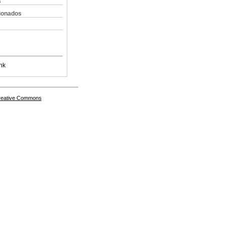
s
cionados
nk
Creative Commons