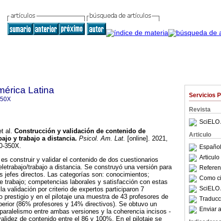
mérica Latina
Servicios 
350X
Revista
SciELO 
t al.
Construcción y validación de contenido de
Articulo
bajo y trabajo a distancia
.
Psicol. Am. Lat.
[online]. 2021,
0-350X.
Español
Articul
 es construir y validar el contenido de dos cuestionarios
teletrabajo/trabajo a distancia. Se construyó una versión para
Referenc
us jefes directos. Las categorías son: conocimientos;
Como cit
e trabajo; competencias laborales y satisfacción con estas
SciELO 
a validación por criterio de expertos participaron 7
o prestigio y en el pilotaje una muestra de 43 profesores de
Traducc
erior (86% profesores y 14% directivos). Se obtuvo un
Enviar a
aralelismo entre ambas versiones y la coherencia incisos -
alidez de contenido entre el 86 y 100%. En el pilotaje se