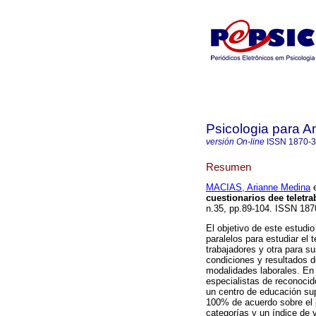
Psicologia para A
versión On-line
ISSN
1870-
Resumen
MACIAS, Arianne Medina
e
cuestionarios dee teletra
n.35, pp.89-104. ISSN 187
El objetivo de este estudio
paralelos para estudiar el 
trabajadores y otra para s
condiciones y resultados d
modalidades laborales. En l
especialistas de reconocid
un centro de educación sup
100% de acuerdo sobre el p
categorías y un índice de v