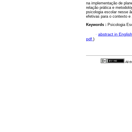
na implementação de planej
relação prática e metodoló
psicologia escolar nesse 
efetivas para o contexto e 
Keywords :
Psicologia Es
·
abstract in Englis
pdf
)
All 