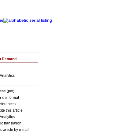
on Demand
Analytics
ese (pdf)
in xml format
references
ite this article
Analytics
c translation
s article by e-mail