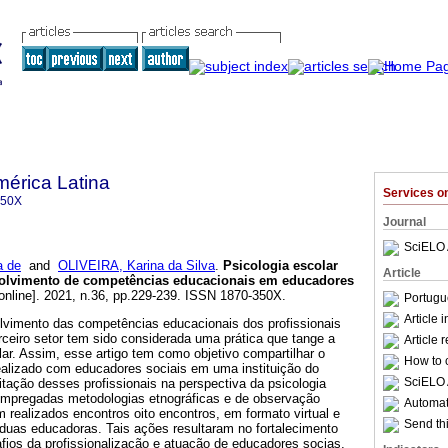
mérica Latina
Services 
350X
Journal
SciELO 
a de
and
OLIVEIRA, Karina da Silva
.
Psicologia escolar
Article
nvolvimento de competências educacionais em educadores
online]. 2021, n.36, pp.229-239. ISSN 1870-350X.
Portugu
Article 
vimento das competências educacionais dos profissionais
ceiro setor tem sido considerada uma prática que tange a
Article 
ar. Assim, esse artigo tem como objetivo compartilhar o
How to c
ealizado com educadores sociais em uma instituição do
SciELO 
citação desses profissionais na perspectiva da psicologia
 empregadas metodologias etnográficas e de observação
Automati
 realizados encontros oito encontros, em formato virtual e
Send thi
duas educadoras. Tais ações resultaram no fortalecimento
fios da profissionalização e atuação de educadores socias,