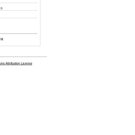
ks
nk
s Attribution License