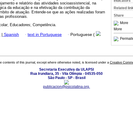
Indicators
amento e relatório das atividades socioassistencial, na
gica da educação e na efetivação da contribuição da
Related lin
âmbito de atuação. Entende-se que as ações realizadas foram
Share
as profissionais.
More
colar; Educadores; Competência.
More
h
|
Spanish
·
text in Portuguese
·
Portuguese (
Permali
the contents of this journal, except where otherwise noted, is licensed under a
Creative Common
Secretaria Executiva da ULAPSI
Rua Irundiara, 35 - Vila Olímpia - 04535-050
São Paulo - SP - Brasil
publicacion@psicolatina.org.