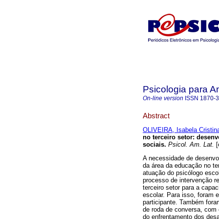
Psicologia para A
On-line version
ISSN
1870-
Abstract
OLIVEIRA, Isabela Cristin
no terceiro setor: dese
sociais
.
Psicol. Am. Lat.
[
A necessidade de desenvol
da área da educação no ter
atuação do psicólogo escol
processo de intervenção r
terceiro setor para a capa
escolar. Para isso, foram
participante. Também foram
de roda de conversa, com 
do enfrentamento dos desa