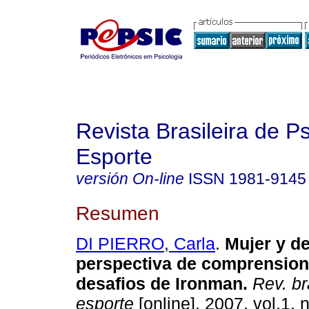
Revista Brasileira de P
Esporte
versión On-line
ISSN
1981-9145
Resumen
DI PIERRO, Carla
.
Mujer y d
perspectiva de comprension
desafios de Ironman
.
Rev. bra
esporte
[online]. 2007, vol.1, 