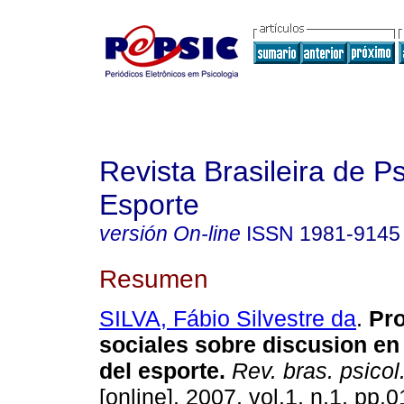
Revista Brasileira de P
Esporte
versión On-line
ISSN
1981-9145
Resumen
SILVA, Fábio Silvestre da
.
Pr
sociales sobre discusion en 
del esporte
.
Rev. bras. psicol
[online]. 2007, vol.1, n.1, pp.