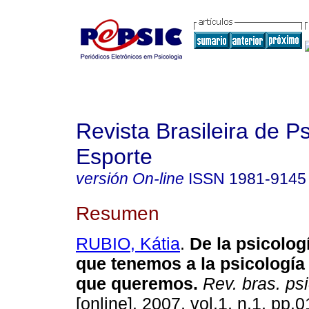
Revista Brasileira de P
Esporte
versión On-line
ISSN
1981-9145
Resumen
RUBIO, Kátia
.
De la psicolog
que tenemos a la psicología
que queremos
.
Rev. bras. psi
[online]. 2007, vol.1, n.1, pp.