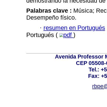
demostrando la necesidad de 
Palabras clave :
Música; Recu
Desempeño físico.
·
resumen en Portugués
Portugués (
pdf
)
Avenida Professor M
CEP 05508-0
Tel.: +
Fax: +
rbpe@