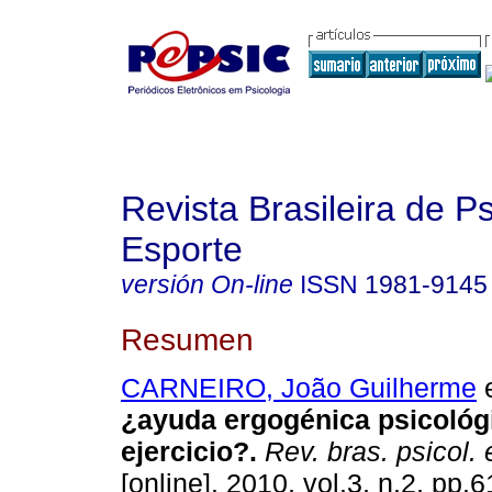
Revista Brasileira de P
Esporte
versión On-line
ISSN
1981-9145
Resumen
CARNEIRO, João Guilherme
e
¿ayuda ergogénica psicológi
ejercicio?
.
Rev. bras. psicol. 
[online]. 2010, vol.3, n.2, pp.