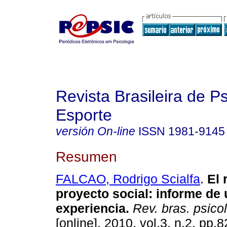
Revista Brasileira de P
Esporte
versión On-line
ISSN
1981-9145
Resumen
FALCAO, Rodrigo Scialfa
.
El 
proyecto social
:
informe de 
experiencia
.
Rev. bras. psicol
[online]. 2010, vol.3, n.2, pp