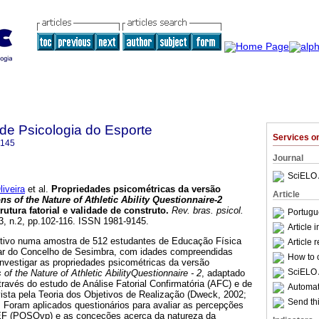
 de Psicologia do Esporte
Services 
9145
Journal
SciELO 
iveira
et al.
Propriedades psicométricas da versão
Article
s of the Nature of Athletic Ability Questionnaire-2
rutura fatorial e validade de construto
.
Rev. bras. psicol.
Portugu
.3, n.2, pp.102-116. ISSN 1981-9145.
Article 
etivo numa amostra de 512 estudantes de Educação Física
Article 
ar do Concelho de Sesimbra, com idades compreendidas
How to c
investigar as propriedades psicométricas da versão
SciELO 
of the Nature of Athletic AbilityQuestionnaire - 2
, adaptado
través do estudo de Análise Fatorial Confirmatória (AFC) e de
Automati
vista pela Teoria dos Objetivos de Realização (Dweck, 2002;
Send thi
 Foram aplicados questionários para avaliar as percepções
EF (POSQvp) e as conceções acerca da natureza da