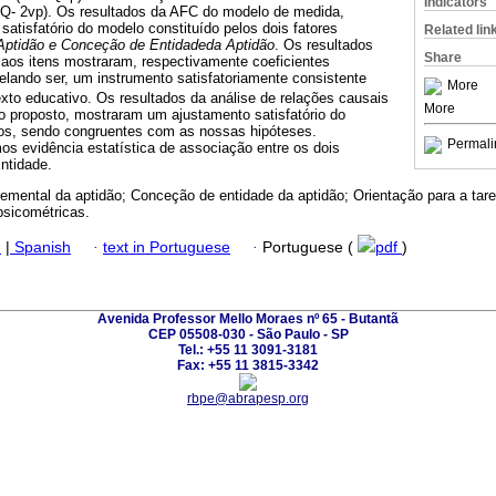
Indicators
Q- 2vp). Os resultados da AFC do modelo de medida,
atisfatório do modelo constituído pelos dois fatores
Related lin
Aptidão e Conceção de Entidadeda Aptidão
. Os resultados
Share
 aos itens mostraram, respectivamente coeficientes
velando ser, um instrumento satisfatoriamente consistente
More
xto educativo. Os resultados da análise de relações causais
More
co proposto, mostraram um ajustamento satisfatório do
os, sendo congruentes com as nossas hipóteses.
Permali
os evidência estatística de associação entre os dois
ntidade.
emental da aptidão; Conceção de entidade da aptidão; Orientação para a tare
psicométricas.
h
|
Spanish
·
text in Portuguese
·
Portuguese (
pdf
)
Avenida Professor Mello Moraes nº 65 - Butantã
CEP 05508-030 - São Paulo - SP
Tel.: +55 11 3091-3181
Fax: +55 11 3815-3342
rbpe@abrapesp.org