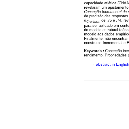
capacidade atlética (CNAA
revelaram um ajustamento s
Conceção Incremental da 
da precisão das respostas
α
de .75 e .74, re
Cronbach
para ser aplicado em conte
do modelo estrutural teóri
modelo aos dados empíric
Finalmente, não encontram
construtos Incremental e E
Keywords :
Conceção incr
rendimento; Propriedades 
·
abstract in Englis