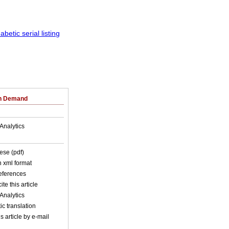
on Demand
Analytics
ese (pdf)
in xml format
references
ite this article
Analytics
c translation
s article by e-mail