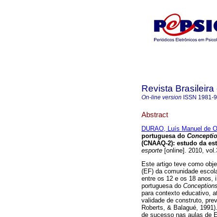
Revista Brasileira
On-line version
ISSN
1981-
Abstract
DURAO, Luís Manuel de Ol
portuguesa do
Conception
(CNAAQ-2)
:
estudo da est
esporte
[online]. 2010, vol
Este artigo teve como obj
(EF) da comunidade escol
entre os 12 e os 18 anos, 
portuguesa do
Conceptions 
para contexto educativo, a
validade de construto, pre
Roberts, & Balagué, 1991).
de sucesso nas aulas de 