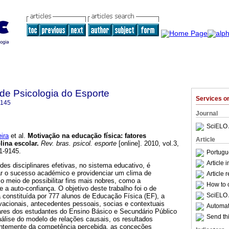
 de Psicologia do Esporte
Services 
9145
Journal
SciELO 
ira
et al.
Motivação na educação física
:
fatores
Article
lina escolar
.
Rev. bras. psicol. esporte
[online]. 2010, vol.3,
1-9145.
Portugu
Article 
des disciplinares efetivas, no sistema educativo, é
r o sucesso académico e providenciar um clima de
Article 
 meio de possibilitar fins mais nobres, como a
How to c
 a auto-confiança. O objetivo deste trabalho foi o de
SciELO 
 constituída por 777 alunos de Educação Física (EF), a
ivacionais, antecedentes pessoais, socias e contextuais
Automati
nares dos estudantes do Ensino Básico e Secundário Público
Send thi
álise do modelo de relações causais, os resultados
ntemente da competência percebida, as conceções