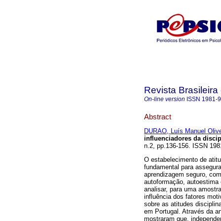
Revista Brasileira
On-line version
ISSN
1981-
Abstract
DURAO, Luís Manuel Olive
influenciadores da discip
n.2, pp.136-156. ISSN 198
O estabelecimento de atitu
fundamental para assegura
aprendizagem seguro, como
autoformação, autoestima e
analisar, para uma amostra
influência dos fatores mot
sobre as atitudes discipli
em Portugal. Através da an
mostraram que, independe