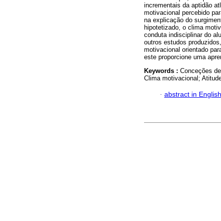
incrementais da aptidão at
motivacional percebido par
na explicação do surgiment
hipotetizado, o clima moti
conduta indisciplinar do al
outros estudos produzidos
motivacional orientado par
este proporcione uma apre
Keywords :
Conceções de a
Clima motivacional; Atitude
·
abstract in Englis