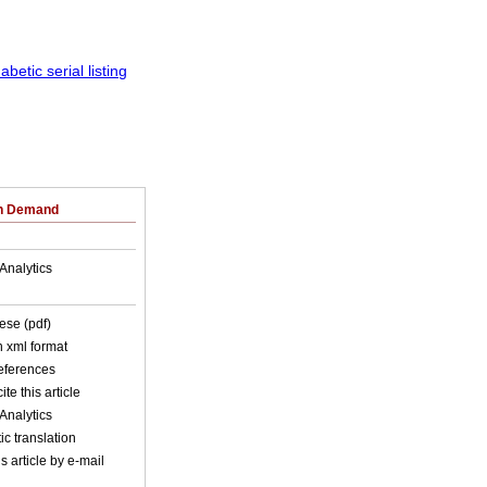
on Demand
Analytics
ese (pdf)
in xml format
references
ite this article
Analytics
c translation
s article by e-mail