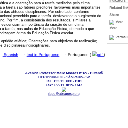
Indicators
lética e a orientação para a tarefa mediados pelo clima
a a tarefa são fatores preditores favoráveis mais importantes
Related lin
o das atitudes disciplinares. Por outro lado, conforme
Share
vacional percebido para a tarefa desfavorece o surgimento da
uno. Por fim, a consistência dos resultados, similares a
More
, evidenciam a importância da criação de um clima
More
a a tarefa, nas aulas de Educação Física, de modo a que
ndizagem ótima da Educação Física escolar.
Permali
ptidão atlética; Orientações para objetivos de realização;
s disciplinares/indisciplinares.
h
|
Spanish
·
text in Portuguese
·
Portuguese (
pdf
)
Avenida Professor Mello Moraes nº 65 - Butantã
CEP 05508-030 - São Paulo - SP
Tel.: +55 11 3091-3181
Fax: +55 11 3815-3342
rbpe@abrapesp.org