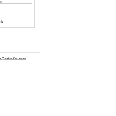
ar
nk
a Creative Commons