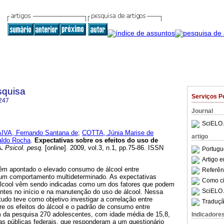
squisa
Serviços P
247
Journal
SciELO 
IVA, Fernando Santana de
;
COTTA, Júnia Marise de
artigo
ldo Rocha
.
Expectativas sobre os efeitos do uso de
s
.
Psicol. pesq.
[online]. 2009, vol.3, n.1, pp.75-86. ISSN
Portugu
Artigo 
êm apontado o elevado consumo de álcool entre
Referên
 um comportamento multideterminado. As expectativas
Como cit
álcool vêm sendo indicadas como um dos fatores que podem
SciELO 
antes no início e na manutenção do uso de álcool. Nessa
tudo teve como objetivo investigar a correlação entre
Traduçã
re os efeitos do álcool e o padrão de consumo entre
m da pesquisa 270 adolescentes, com idade média de 15,8,
Indicadore
as públicas federais, que responderam a um questionário