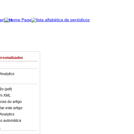
ersonalizados
Analytics
ês (pdf)
em XML
cias do artigo
ar este artigo
Analytics
o automática
s