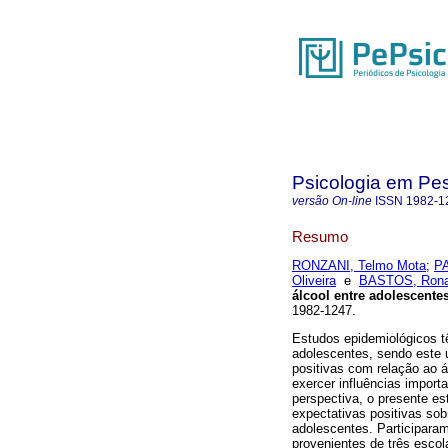
Psicologia em Pe
versão On-line
ISSN
1982-1
Resumo
RONZANI, Telmo Mota
;
PA
Oliveira
e
BASTOS, Rona
álcool entre adolescente
1982-1247.
Estudos epidemiológicos t
adolescentes, sendo este
positivas com relação ao 
exercer influências import
perspectiva, o presente es
expectativas positivas sob
adolescentes. Participara
provenientes de três escol