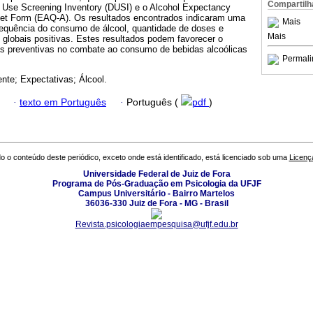
Compartilh
 Use Screening Inventory (DUSI) e o Alcohol Expectancy
tet Form (EAQ-A). Os resultados encontrados indicaram uma
Mais
frequência do consumo de álcool, quantidade de doses e
Mais
 globais positivas. Estes resultados podem favorecer o
as preventivas no combate ao consumo de bebidas alcoólicas
Permali
nte; Expectativas; Álcool.
·
texto em Português
·
Português (
pdf
)
o o conteúdo deste periódico, exceto onde está identificado, está licenciado sob uma
Licenç
Universidade Federal de Juiz de Fora
Programa de Pós-Graduação em Psicologia da UFJF
Campus Universitário - Bairro Martelos
36036-330 Juiz de Fora - MG - Brasil
Revista.psicologiaempesquisa@ufjf.edu.br