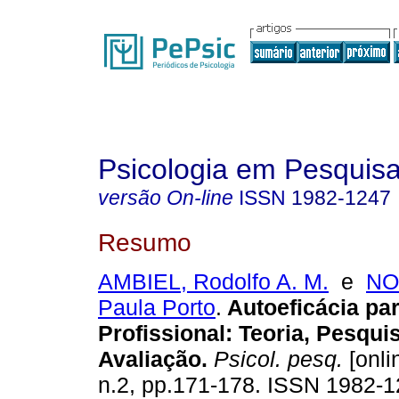
Psicologia em Pesquis
versão On-line
ISSN
1982-1247
Resumo
AMBIEL, Rodolfo A. M.
e
NO
Paula Porto
.
Autoeficácia pa
Profissional
:
Teoria, Pesqui
Avaliação
.
Psicol. pesq.
[onli
n.2, pp.171-178. ISSN 1982-