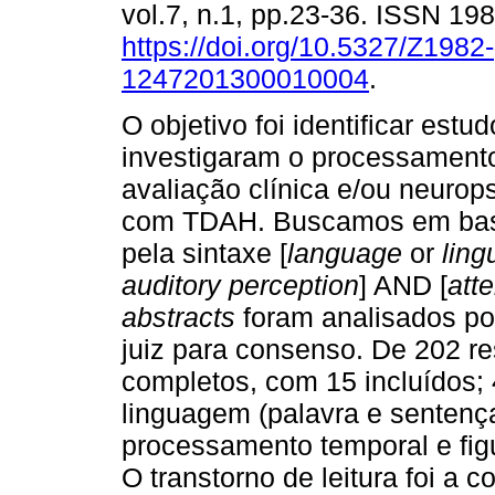
vol.7, n.1, pp.23-36. ISSN 19
https://doi.org/10.5327/Z1982-
1247201300010004
.
O objetivo foi identificar estu
investigaram o processamento 
avaliação clínica e/ou neurop
com TDAH. Buscamos em bas
pela sintaxe [
language
or
ling
auditory perception
] AND [
atte
abstracts
foram analisados p
juiz para consenso. De 202 r
completos, com 15 incluídos;
linguagem (palavra e sentença
processamento temporal e fig
O transtorno de leitura foi a