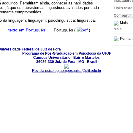
Indicadore
 adquirido. Permitiram ainda, conhecer as habilidades
co, já que os subsistemas linguísticos avaliados por cada
Links rela
entemente comprometidos.
Compartilh
o da linguagem; linguagem; psicolinguística; linguística.
Mais
Mais
·
texto em Português
·
Português (
pdf
)
Permali
niversidade Federal de Juiz de Fora
Programa de Pós-Graduação em Psicologia da UFJF
Campus Universitário - Bairro Martelos
36036-330 Juiz de Fora - MG - Brasil
Revista.psicologiaempesquisa@ufjf.edu.br