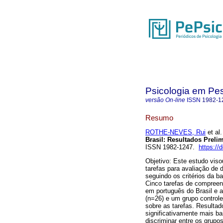
Psicologia em Pe
versão On-line
ISSN
1982-1
Resumo
ROTHE-NEVES, Rui
et al.
Brasil
:
Resultados Preli
ISSN 1982-1247.
https:/
Objetivo: Este estudo viso
tarefas para avaliação de 
seguindo os critérios da b
Cinco tarefas de compreen
em português do Brasil e a
(n=26) e um grupo controle
sobre as tarefas. Resulta
significativamente mais b
discriminar entre os grup