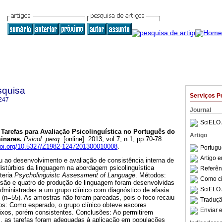
squisa
Serviços P
247
Journal
SciELO 
Tarefas para Avaliação Psicolinguística no Português do
Artigo
minares
.
Psicol. pesq.
[online]. 2013, vol.7, n.1, pp.70-78.
/doi.org/10.5327/Z1982-1247201300010008
.
Portugu
Artigo 
u ao desenvolvimento e avaliação de consistência interna de
distúrbios da linguagem na abordagem psicolinguística
Referên
ateria
Psycholinguistc Assessment of Language
. Métodos:
Como cit
são e quatro de produção de linguagem foram desenvolvidas
SciELO 
dministradas a um grupo clínico com diagnóstico de afasia
 (n=55). As amostras não foram pareadas, pois o foco recaiu
Traduçã
dos: Como esperado, o grupo clínico obteve escores
Enviar e
aixos, porém consistentes. Conclusões: Ao permitirem
os, as tarefas foram adequadas à aplicação em populações