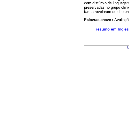
com distúrbio de linguagem
preservadas no grupo clíni
tarefa revelaram-se difer
Palavras-chave :
Avaliaçã
·
resumo em Inglês
U