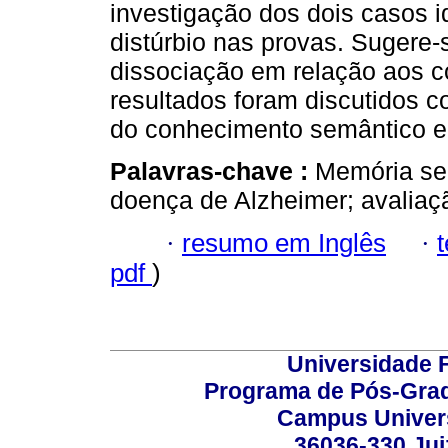
investigação dos dois casos id
distúrbio nas provas. Sugere
dissociação em relação aos c
resultados foram discutidos
do conhecimento semântico e 
Palavras-chave :
Memória se
doença de Alzheimer; avaliaç
·
resumo em Inglês
·
pdf
)
Universidade F
Programa de Pós-Grad
Campus Universi
36036-330 Juiz