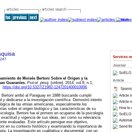
squisa
Services 
1247
Journal
SciELO 
samiento de Moisés Bertoni Sobre el Origen y la
Article
nas Guaraníes
.
Psicol. pesq.
[online]. 2014, vol.8, n.1,
7.
https://doi.org/10.5327/Z1982-1247201400010006
.
Spanis
s Bertoni arribó al Paraguay en 1888 buscando cumplir
Article 
 y dedicarse a la investigación científica. Demostró interés
Article 
ológica de las etnias americanas, especialmente los
How to c
ías sobre el origen biológico y las características de su
Psicología. Bertoni fue el primero en ocuparse de la psicología
SciELO 
 exactitud y vigencia de sus ideas, así como su relevancia
Automati
ente evaluadas. Este artículo persigue ese objetivo,
oni en su contexto histórico y examinando la importancia de
Send thi
gía. La investigación es cualitativa y documental, con un