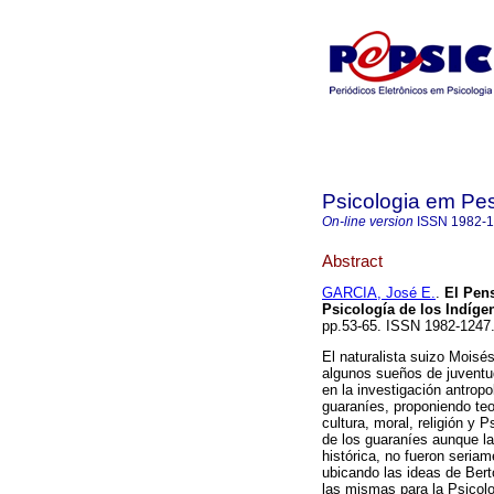
Psicologia em Pe
On-line version
ISSN
1982-
Abstract
GARCIA, José E.
.
El Pen
Psicología de los Indíge
pp.53-65. ISSN 1982-124
El naturalista suizo Moisé
algunos sueños de juventud
en la investigación antrop
guaraníes, proponiendo teor
cultura, moral, religión y 
de los guaraníes aunque la
histórica, no fueron seriam
ubicando las ideas de Bert
las mismas para la Psicolo