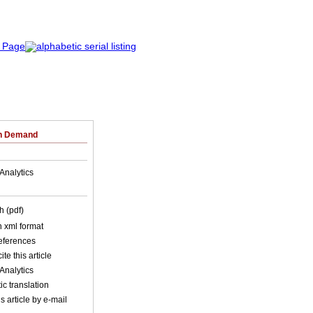
on Demand
Analytics
h (pdf)
in xml format
references
ite this article
Analytics
c translation
s article by e-mail