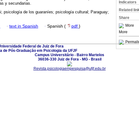
Indicators
as y secundarias.
Related lin
; psicología de los guaraníes; psicología cultural; Paraguay;
Share
More
h
·
text in Spanish
·
Spanish (
pdf
)
More
Permali
niversidade Federal de Juiz de Fora
a de Pós-Graduação em Psicologia da UFJF
Campus Universitário - Bairro Martelos
36036-330 Juiz de Fora - MG - Brasil
Revista.psicologiaempesquisa@ufjf.edu.br