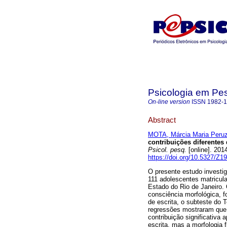
Psicologia em Pe
On-line version
ISSN
1982-
Abstract
MOTA, Márcia Maria Peruzz
contribuições diferentes 
Psicol. pesq.
[online]. 201
https://doi.org/10.5327/Z
O presente estudo investig
111 adolescentes matricul
Estado do Rio de Janeiro. 
consciência morfológica, f
de escrita, o subteste do
regressões mostraram que,
contribuição significativa 
escrita, mas a morfologia f