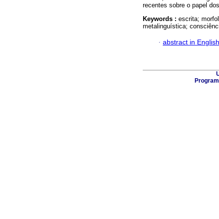
recentes sobre o papel dos
Keywords :
escrita; morfo
metalinguística; consciênc
·
abstract in Englis
U
Program