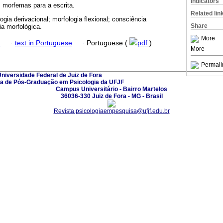
Indicators
 morfemas para a escrita.
Related lin
logia derivacional; morfologia flexional; consciência
Share
ia morfológica.
More
h
·
text in Portuguese
·
Portuguese (
pdf
)
More
Permali
niversidade Federal de Juiz de Fora
a de Pós-Graduação em Psicologia da UFJF
Campus Universitário - Bairro Martelos
36036-330 Juiz de Fora - MG - Brasil
Revista.psicologiaempesquisa@ufjf.edu.br