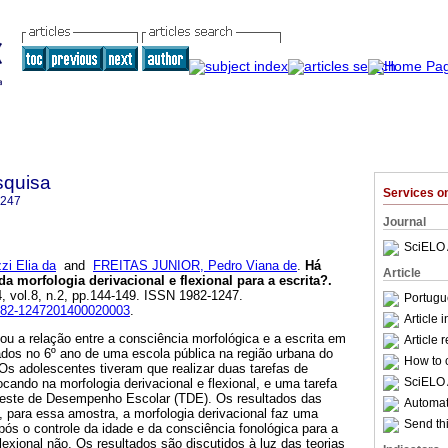
squisa
Services 
1247
Journal
SciELO 
i Elia da
and
FREITAS JUNIOR, Pedro Viana de
.
Há
Article
da morfologia derivacional e flexional para a escrita?
.
4, vol.8, n.2, pp.144-149. ISSN 1982-1247.
Portugu
1982-1247201400020003
.
Article 
ou a relação entre a consciência morfológica e a escrita em
Article 
ados no 6º ano de uma escola pública na região urbana do
How to c
Os adolescentes tiveram que realizar duas tarefas de
SciELO 
ocando na morfologia derivacional e flexional, e uma tarefa
 Teste de Desempenho Escolar (TDE). Os resultados das
Automati
 para essa amostra, a morfologia derivacional faz uma
Send thi
após o controle da idade e da consciência fonológica para a
lexional não. Os resultados são discutidos à luz das teorias