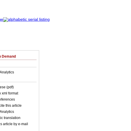
on Demand
Analytics
ese (pdf)
in xml format
references
ite this article
Analytics
c translation
s article by e-mail