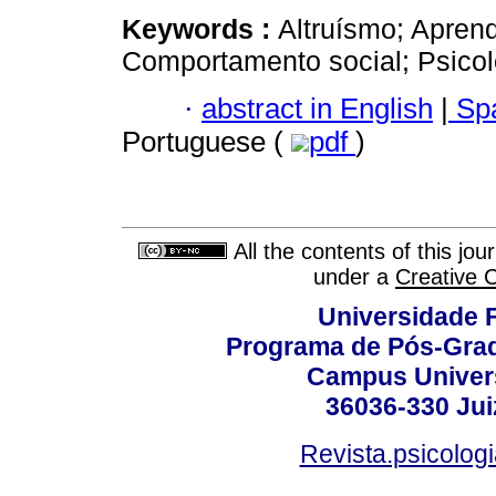
Keywords :
Altruísmo; Apren
Comportamento social; Psicolo
·
abstract in English
|
Spa
Portuguese (
pdf
)
All the contents of this jo
under a
Creative 
Universidade F
Programa de Pós-Grad
Campus Universi
36036-330 Juiz
Revista.psicolog