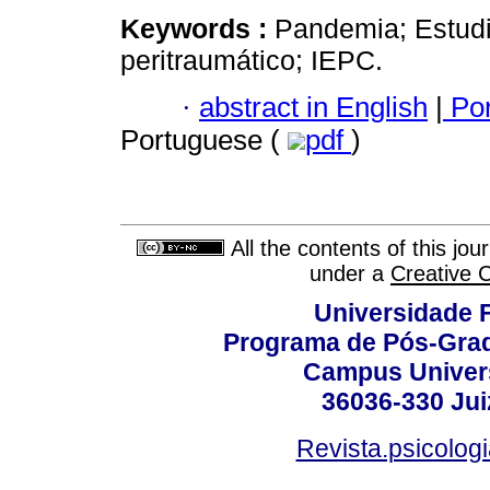
Keywords :
Pandemia; Estudio
peritraumático; IEPC.
·
abstract in English
|
Por
Portuguese (
pdf
)
All the contents of this jo
under a
Creative 
Universidade F
Programa de Pós-Grad
Campus Universi
36036-330 Juiz
Revista.psicolog