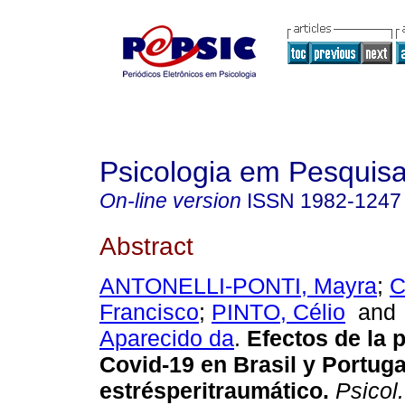
Psicologia em Pesquis
On-line version
ISSN
1982-1247
Abstract
ANTONELLI-PONTI, Mayra
;
C
Francisco
;
PINTO, Célio
an
Aparecido da
.
Efectos de la
Covid-19 en Brasil y Portuga
estrésperitraumático
.
Psicol.