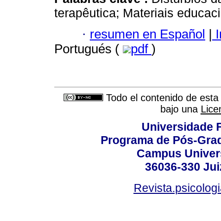
terapêutica; Materiais educac
·
resumen en Español
|
I
Portugués (
pdf
)
Todo el contenido de esta 
bajo una
Lice
Universidade F
Programa de Pós-Grad
Campus Universi
36036-330 Juiz
Revista.psicolog