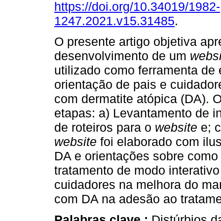
https://doi.org/10.34019/1982-
1247.2021.v15.31485
.
O presente artigo objetiva apr
desenvolvimento de um
websi
utilizado como ferramenta de 
orientação de pais e cuidador
com dermatite atópica (DA). O
etapas: a) Levantamento de i
de roteiros para o
website
e; 
website
foi elaborado com ilu
DA e orientações sobre como i
tratamento de modo interativo 
cuidadores na melhora do ma
com DA na adesão ao tratame
Palabras clave :
Distúrbios d