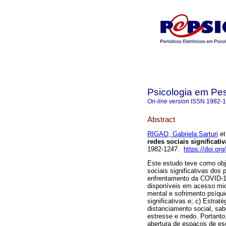
Psicologia em Pe
On-line version
ISSN
1982-
Abstract
RIGAO, Gabriela Sarturi
et
redes sociais significativ
1982-1247.
https://doi.o
Este estudo teve como obje
sociais significativas dos 
enfrentamento da COVID-19
disponíveis em acesso midi
mental e sofrimento psíqui
significativas e; c) Estra
distanciamento social, sab
estresse e medo. Portanto,
abertura de espaços de es