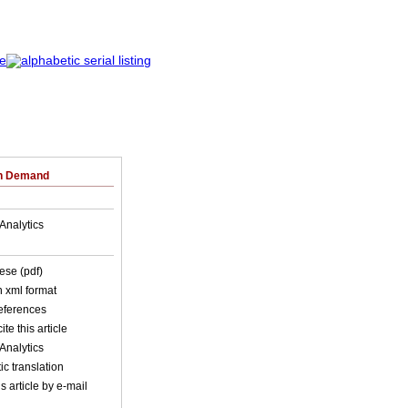
on Demand
Analytics
ese (pdf)
in xml format
references
ite this article
Analytics
c translation
s article by e-mail