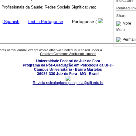
Indicators
 Profissionais da Saúde; Redes Sociais Significativas;
Related lin
Share
h
|
Spanish
·
text in Portuguese
·
Portuguese (
More
More
Permali
tents of this journal, except where otherwise noted, is licensed under a
Creative Commons Attribution License
Universidade Federal de Juiz de Fora
Programa de Pós-Graduação em Psicologia da UFJF
Campus Universitário - Bairro Martelos
36036-330 Juiz de Fora - MG - Brasil
Revista.psicologiaempesquisa@ufjf.edu.br