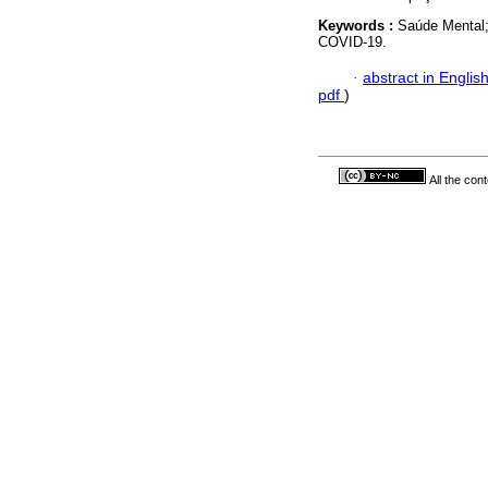
Keywords :
Saúde Mental;
COVID-19.
·
abstract in Englis
pdf
)
All the con