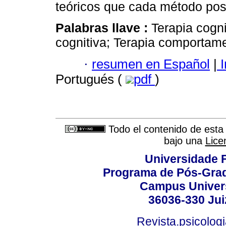
teóricos que cada método pos
Palabras llave :
Terapia cogn
cognitiva; Terapia comportamen
·
resumen en Español
|
I
Portugués (
pdf
)
Todo el contenido de esta 
bajo una
Lice
Universidade F
Programa de Pós-Grad
Campus Universi
36036-330 Juiz
Revista.psicolog