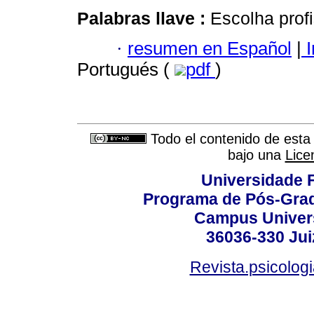
Palabras llave :
Escolha profi
·
resumen en Español
|
I
Portugués (
pdf
)
Todo el contenido de esta 
bajo una
Lice
Universidade F
Programa de Pós-Grad
Campus Universi
36036-330 Juiz
Revista.psicolog