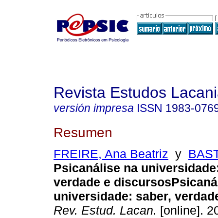
Revista Estudos Lacan
versión impresa
ISSN
1983-076
Resumen
FREIRE, Ana Beatriz
y
BAST
Psicanálise na universidade
verdade e discursos
Psicaná
universidade
:
saber, verdad
Rev. Estud. Lacan.
[online]. 20