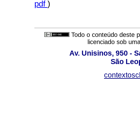
pdf
)
Todo o conteúdo deste pe
licenciado sob um
Av. Unisinos, 950 - 
São Leop
contextosc